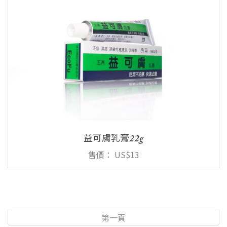
益可膚乳膏22g
售價：
US$13
第一頁