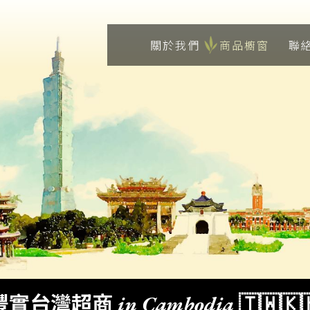
關於我們
商品櫥窗
聯
豐實台灣超商 in Cambodia 🇹🇼🇰