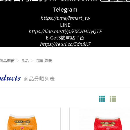
Telegram
https://t.me/fsmart_tw
LINE
https://line.me/ti/p/FXCHHUyQTF
E-GetS簡單點平台
https://reurl.cc/5dn8K7
商品櫥窗
食品
泡麵-袋裝
oducts
商品分類列表