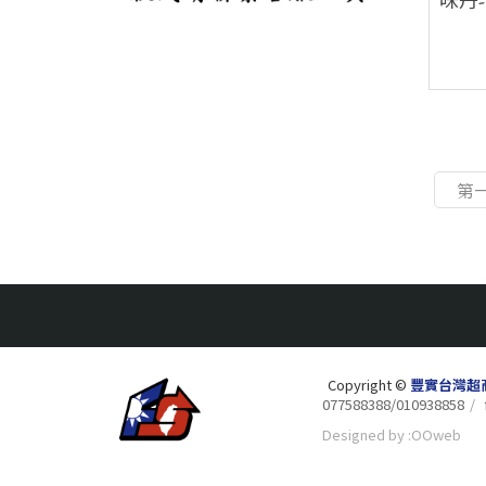
味丹
第
Copyright ©
豐實台灣超商 F
077588388/010938858
Designed by
:
OOweb