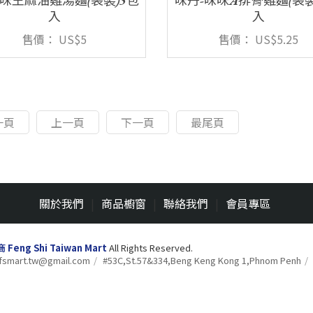
-味王麻油雞湯麵(袋裝)5包
味丹-味味A排骨雞麵(袋裝
入
入
售價：
US$5
售價：
US$5.25
一頁
上一頁
下一頁
最尾頁
關於我們
|
商品櫥窗
|
聯絡我們
|
會員專區
eng Shi Taiwan Mart
All Rights Reserved.
fsmart.tw@gmail.com
#53C,St.57&334,Beng Keng Kong 1,Phnom Penh