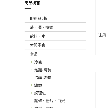
商品櫥窗
即期品5折
菸、酒、檳榔
味丹
飲料、水
休閒零食
食品
冷凍
泡麵-碗裝
泡麵-袋裝
罐頭
調理包
麵條、粉絲、白米