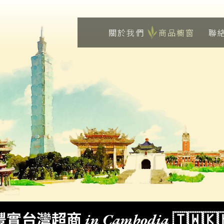
關於我們
商品櫥窗
聯
豐實台灣超商 in Cambodia 🇹🇼🇰