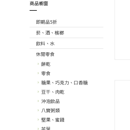
商品櫥窗
即期品5折
菸、酒、檳榔
飲料、水
休閒零食
餅乾
零食
糖果、巧克力、口香糖
豆干、肉乾
沖泡飲品
八寶粥類
堅果、蜜餞
茶葉