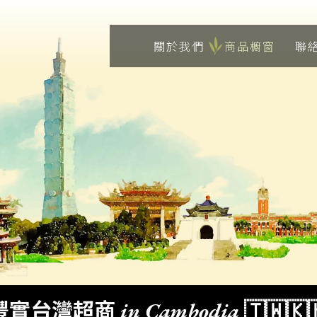
關於我們
商品櫥窗
聯
豐實台灣超商 in Cambodia 🇹🇼🇰