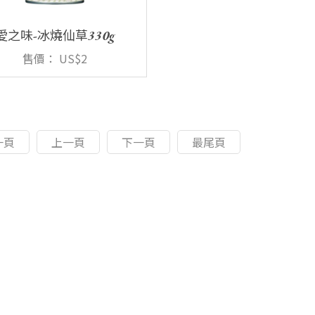
愛之味-冰燒仙草330g
售價：
US$2
一頁
上一頁
下一頁
最尾頁