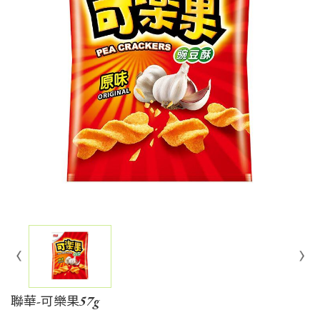
聯華-可樂果57g