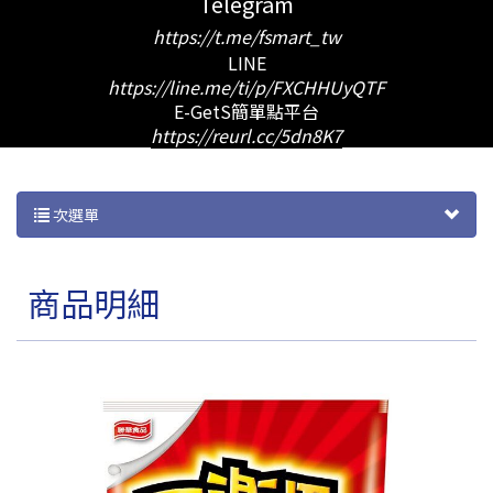
Telegram
https://t.me/fsmart_tw
LINE
https://line.me/ti/p/FXCHHUyQTF
E-GetS簡單點平台
https://reurl.cc/5dn8K7
次選單
商品明細