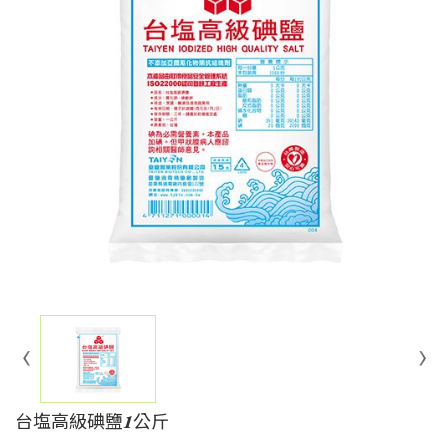
台塩高級碘鹽1公斤