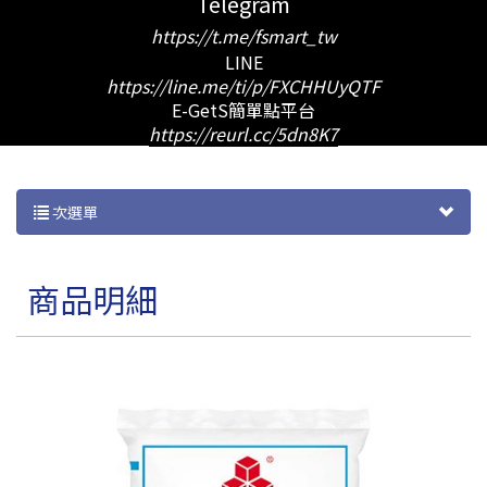
Telegram
https://t.me/fsmart_tw
LINE
https://line.me/ti/p/FXCHHUyQTF
E-GetS簡單點平台
https://reurl.cc/5dn8K7
次選單
商品明細