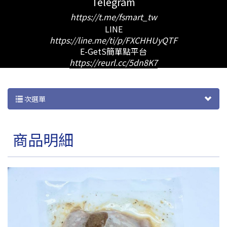
Telegram
https://t.me/fsmart_tw
LINE
https://line.me/ti/p/FXCHHUyQTF
E-GetS簡單點平台
https://reurl.cc/5dn8K7
次選單
商品明細